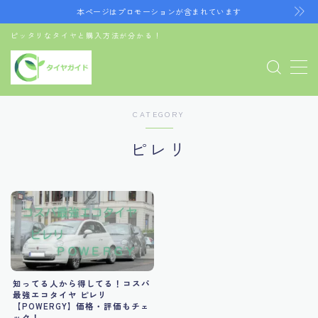
本ページはプロモーションが含まれています
ピッタリなタイヤと購入方法が分かる！
MENU
お問い合わせ
デモプリセット記事 Part07
プライバシーポリシー
CATEGORY
利用規約／特定商取引法に基づく表記
有料記事の決済完了ページ
ピレリ
運営者情報
知ってる人から得してる！コスパ
最強エコタイヤ ピレリ
【POWERGY】価格・評価もチェ
ック！