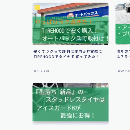
安くてラクって評判は本当か!?実際に
滑り方
TIREHOODでタイヤを買ってみた！
は？ラ
5877
views
16929
vie