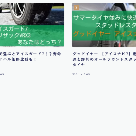
で選ぶとアイスガード7！？寿命
グッドイヤー 【アイスナビ7】
イバル価格比較も！
適と評判のオールラウンドスタ
タイヤ
ws
9443
views