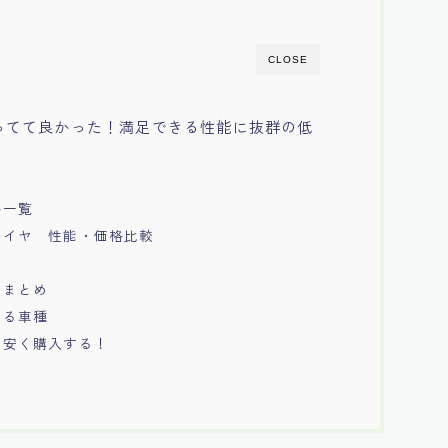
CLOSE
知ってて良かった！満足できる性能に抜群の低
格一覧
ルタイヤ 性能・価格比較
?
ーまとめ
いる車種
で安く購入する！