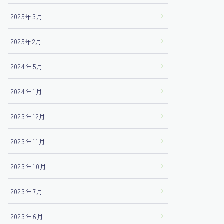
2025年3月
2025年2月
2024年5月
2024年1月
2023年12月
2023年11月
2023年10月
2023年7月
2023年6月