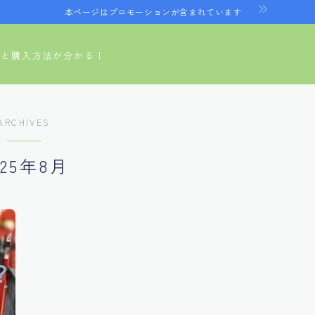
本ページはプロモーションが含まれています
ヤと購入方法が分かる！
ARCHIVES
025年8月