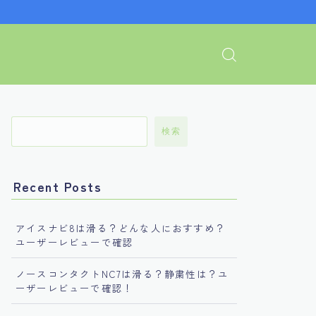
検索
Recent Posts
アイスナビ8は滑る？どんな人におすすめ？
ユーザーレビューで確認
ノースコンタクトNC7は滑る？静粛性は？ユ
ーザーレビューで確認！