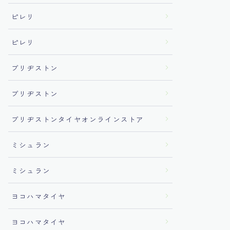
ピレリ
ピレリ
ブリヂストン
ブリヂストン
ブリヂストンタイヤオンラインストア
ミシュラン
ミシュラン
ヨコハマタイヤ
ヨコハマタイヤ