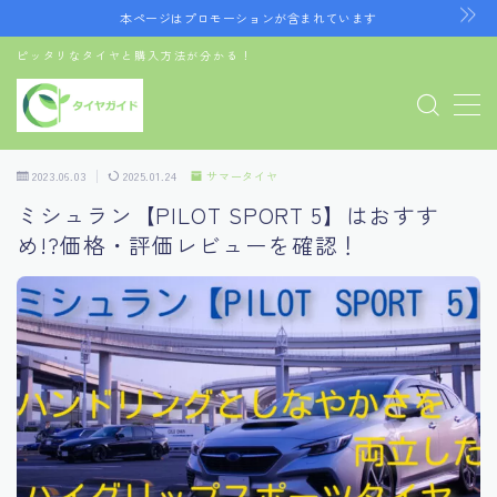
本ページはプロモーションが含まれています
ピッタリなタイヤと購入方法が分かる！
MENU
お問い合わせ
デモプリセット記事 Part07
プライバシーポリシー
2023.06.03
2025.01.24
サマータイヤ
利用規約／特定商取引法に基づく表記
ミシュラン【PILOT SPORT 5】はおすす
有料記事の決済完了ページ
め!?価格・評価レビューを確認！
運営者情報