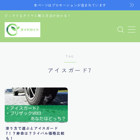
本ページはプロモーションが含まれています
ピッタリなタイヤと購入方法が分かる！
MENU
お問い合わせ
デモプリセット記事 Part07
プライバシーポリシー
利用規約／特定商取引法に基づく表記
TAG
有料記事の決済完了ページ
運営者情報
アイスガード7
滑り方で選ぶとアイスガード
7！？寿命は？ライバル価格比較
も！